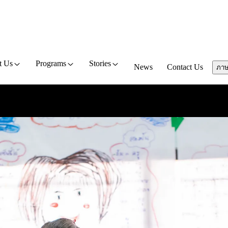
t Us
Programs
Stories
News
Contact Us
ภา