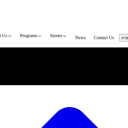
t Us
Programs
Stories
News
Contact Us
ภา