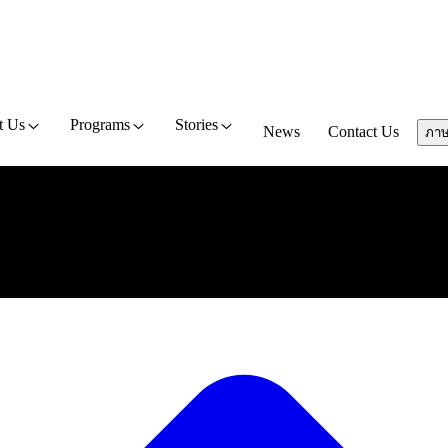
t Us
Programs
Stories
News
Contact Us
ภา