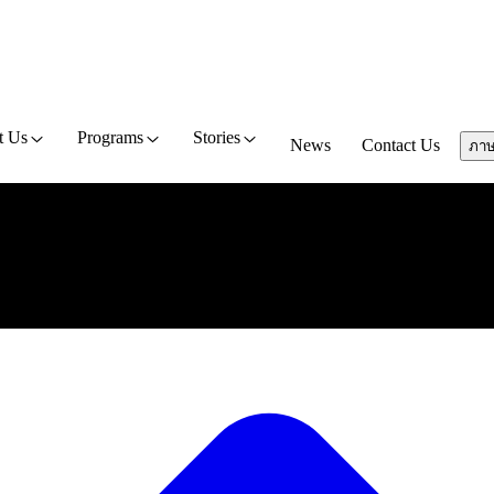
t Us
Programs
Stories
News
Contact Us
ภา