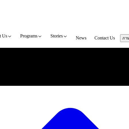
t Us
Programs
Stories
News
Contact Us
ภา